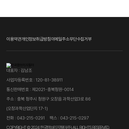
이용약관
개인정보취급방침
이메일주소무단수집거부
대표자 : 김남조
사업자등록번호 : 120-81-38911
통신판매번호 : 제2021-충북청원-0014
주소 : 충북 청주시 청원구 오창읍 과학산업3로 86
(오창과학산업단지 17-1)
전화 : 043-215-0291 팩스 : 043-215-0297
COPYRIGHT © 2024 한국캠브리지필터(주). ALL RIGHTS RESERVED.