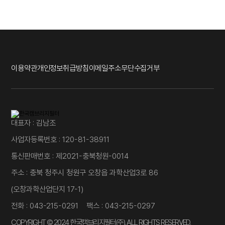
이용약관
개인정보취급방침
이메일주소무단수집거부
대표자 : 김남조
사업자등록번호 : 120-81-38911
통신판매번호 : 제2021-충북청원-0014
주소 : 충북 청주시 청원구 오창읍 과학산업3로 86
(오창과학산업단지 17-1)
전화 : 043-215-0291 팩스 : 043-215-0297
COPYRIGHT © 2024 한국캠브리지필터(주). ALL RIGHTS RESERVED.